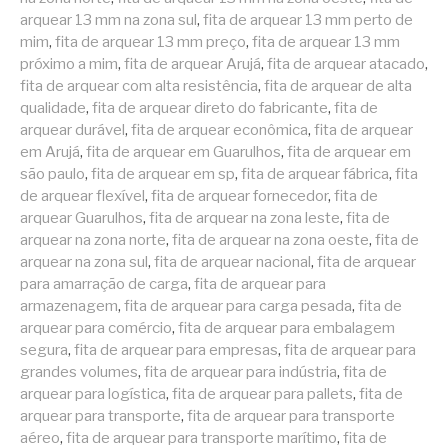
arquear 13 mm na zona sul
,
fita de arquear 13 mm perto de
mim
,
fita de arquear 13 mm preço
,
fita de arquear 13 mm
próximo a mim
,
fita de arquear Arujá
,
fita de arquear atacado
,
fita de arquear com alta resistência
,
fita de arquear de alta
qualidade
,
fita de arquear direto do fabricante
,
fita de
arquear durável
,
fita de arquear econômica
,
fita de arquear
em Arujá
,
fita de arquear em Guarulhos
,
fita de arquear em
são paulo
,
fita de arquear em sp
,
fita de arquear fábrica
,
fita
de arquear flexível
,
fita de arquear fornecedor
,
fita de
arquear Guarulhos
,
fita de arquear na zona leste
,
fita de
arquear na zona norte
,
fita de arquear na zona oeste
,
fita de
arquear na zona sul
,
fita de arquear nacional
,
fita de arquear
para amarração de carga
,
fita de arquear para
armazenagem
,
fita de arquear para carga pesada
,
fita de
arquear para comércio
,
fita de arquear para embalagem
segura
,
fita de arquear para empresas
,
fita de arquear para
grandes volumes
,
fita de arquear para indústria
,
fita de
arquear para logística
,
fita de arquear para pallets
,
fita de
arquear para transporte
,
fita de arquear para transporte
aéreo
,
fita de arquear para transporte marítimo
,
fita de