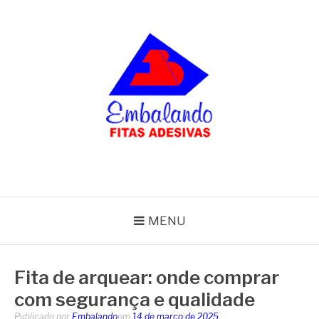
Pular
para
o
conteúdo
BLOG
Embalando
MENU
Fita de arquear: onde comprar
com segurança e qualidade
Publicado por
Embalando
em
14 de março de 2025