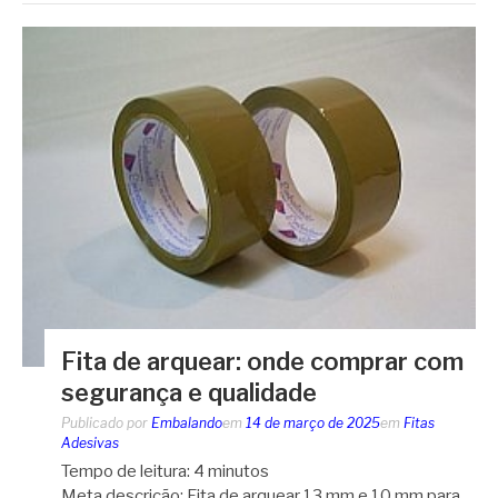
Fita de arquear: onde comprar com
segurança e qualidade
Publicado por
Embalando
em
14 de março de 2025
em
Fitas
Adesivas
Tempo de leitura:
4
minutos
Meta descrição: Fita de arquear 13 mm e 10 mm para