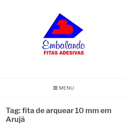
Pular
para
o
conteúdo
BLOG
Embalando
MENU
Tag:
fita de arquear 10 mm em
Arujá