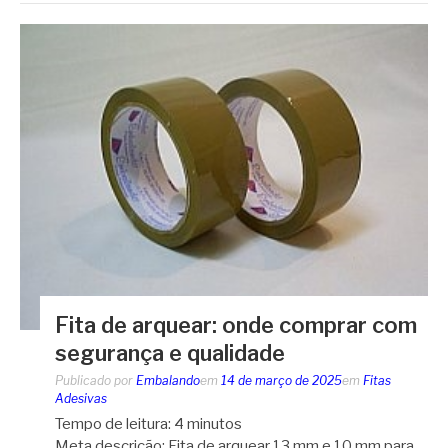
Fita de arquear: onde comprar com
segurança e qualidade
Publicado por
Embalando
em
14 de março de 2025
em
Fitas
Adesivas
Tempo de leitura:
4
minutos
Meta descrição: Fita de arquear 13 mm e 10 mm para