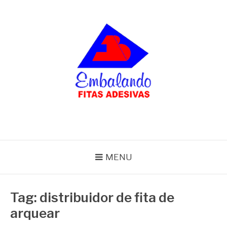
Pular
para
o
conteúdo
BLOG
Embalando
MENU
Tag:
distribuidor de fita de
arquear