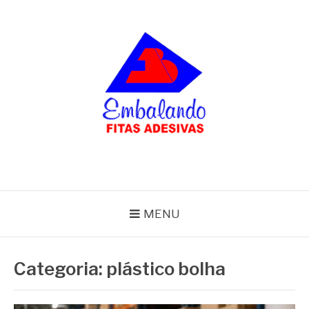
Pular
para
o
conteúdo
BLOG
Embalando
MENU
Categoria:
plástico bolha