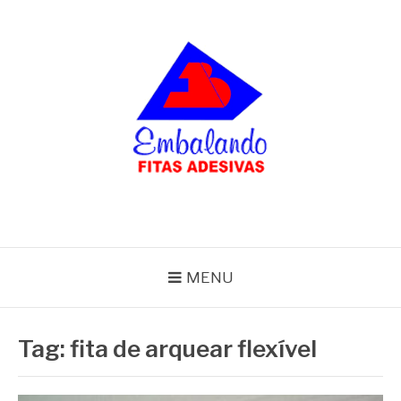
Pular
para
o
conteúdo
BLOG
Embalando
MENU
Tag:
fita de arquear flexível