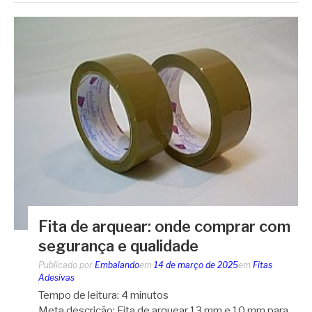
Fita de arquear: onde comprar com
segurança e qualidade
Publicado por
Embalando
em
14 de março de 2025
em
Fitas
Adesivas
Tempo de leitura:
4
minutos
Meta descrição: Fita de arquear 13 mm e 10 mm para