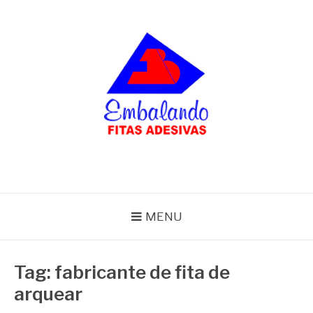
Pular
para
o
conteúdo
BLOG
Embalando
MENU
Tag:
fabricante de fita de
arquear