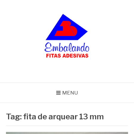
Pular
para
o
conteúdo
BLOG
Embalando
MENU
Tag:
fita de arquear 13 mm