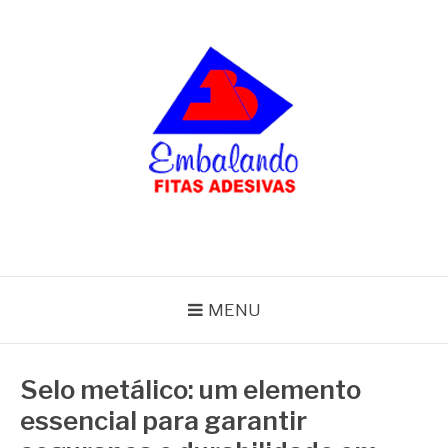
Pular
para
o
conteúdo
BLOG
Embalando
MENU
Selo metálico: um elemento
essencial para garantir