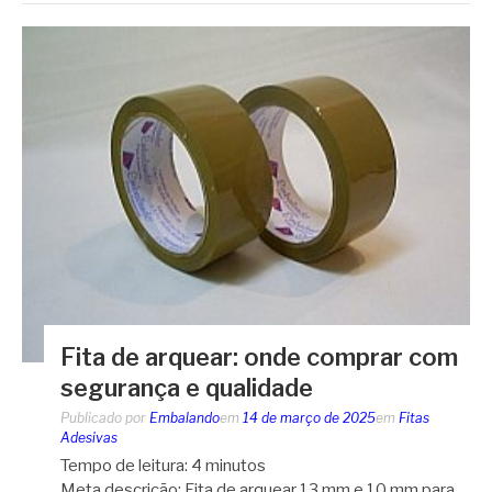
Fita de arquear: onde comprar com
segurança e qualidade
Publicado por
Embalando
em
14 de março de 2025
em
Fitas
Adesivas
Tempo de leitura:
4
minutos
Meta descrição: Fita de arquear 13 mm e 10 mm para