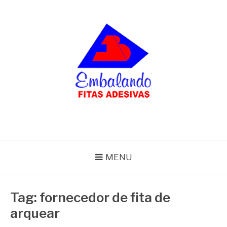
Pular
para
o
conteúdo
BLOG
Embalando
MENU
Tag:
fornecedor de fita de
arquear