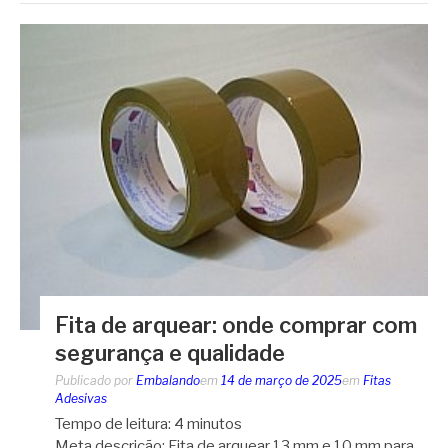
Fita de arquear: onde comprar com
segurança e qualidade
Publicado por
Embalando
em
14 de março de 2025
em
Fitas
Adesivas
Tempo de leitura:
4
minutos
Meta descrição: Fita de arquear 13 mm e 10 mm para