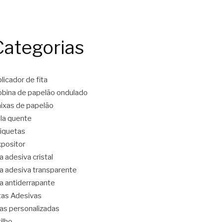
Categorias
licador de fita
bina de papelão ondulado
ixas de papelão
la quente
iquetas
positor
ta adesiva cristal
ta adesiva transparente
ta antiderrapante
tas Adesivas
tas personalizadas
tilho