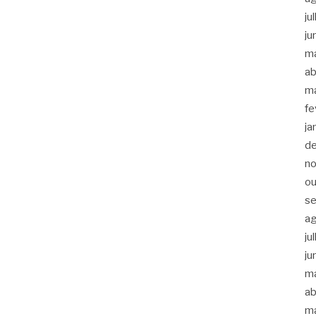
ju
ju
m
ab
m
fe
ja
d
n
ou
s
a
ju
ju
m
ab
m