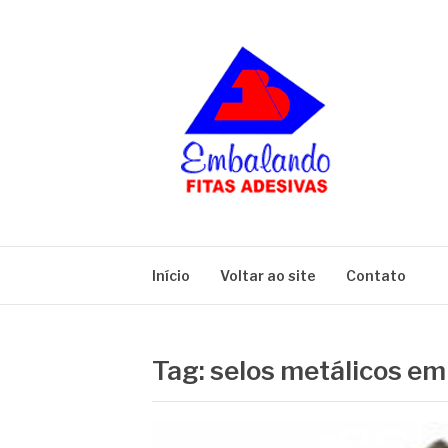
Pular
para
o
conteúdo
BLOG
Embalando
Início
Voltar ao site
Contato
Tag:
selos metálicos em