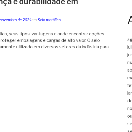
nça e durabilidade em
 novembro de 2024
em
Selo metálico
lico, seus tipos, vantagens e onde encontrar opções
a
roteger embalagens e cargas de alto valor. O selo
mente utilizado em diversos setores da indústria para…
ju
ju
m
ab
m
fe
ja
d
n
ou
s
a