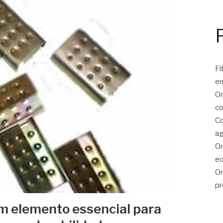
Fi
e
On
co
Co
ag
On
ec
On
pr
um elemento essencial para