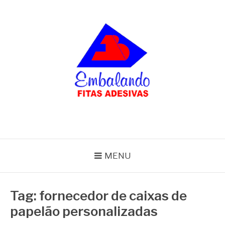
Pular
para
o
conteúdo
BLOG
Embalando
MENU
Tag:
fornecedor de caixas de
papelão personalizadas