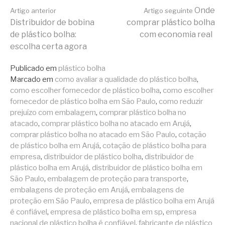
Continue
Onde
Artigo anterior
Artigo seguinte
Distribuidor de bobina
comprar plástico bolha
de plástico bolha:
com economia real
lendo
escolha certa agora
Publicado em
plástico bolha
Marcado em
como avaliar a qualidade do plástico bolha
,
como escolher fornecedor de plástico bolha
,
como escolher
fornecedor de plástico bolha em São Paulo
,
como reduzir
prejuízo com embalagem
,
comprar plástico bolha no
atacado
,
comprar plástico bolha no atacado em Arujá
,
comprar plástico bolha no atacado em São Paulo
,
cotação
de plástico bolha em Arujá
,
cotação de plástico bolha para
empresa
,
distribuidor de plástico bolha
,
distribuidor de
plástico bolha em Arujá
,
distribuidor de plástico bolha em
São Paulo
,
embalagem de proteção para transporte
,
embalagens de proteção em Arujá
,
embalagens de
proteção em São Paulo
,
empresa de plástico bolha em Arujá
é confiável
,
empresa de plástico bolha em sp
,
empresa
nacional de plástico bolha é confiável
,
fabricante de plástico