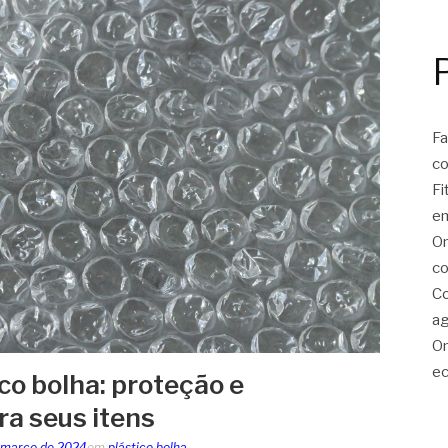
Fa
c
Fi
e
On
co
Co
ag
On
ec
co bolha: proteção e
ra seus itens
 março de 2024
em
plástico bolha