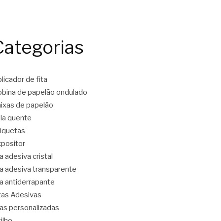
Categorias
licador de fita
bina de papelão ondulado
ixas de papelão
la quente
iquetas
positor
ta adesiva cristal
ta adesiva transparente
ta antiderrapante
tas Adesivas
tas personalizadas
tilho