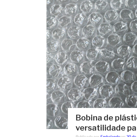
Bobina de plásti
versatilidade pa
Publicado por
Embalando
em
20 de