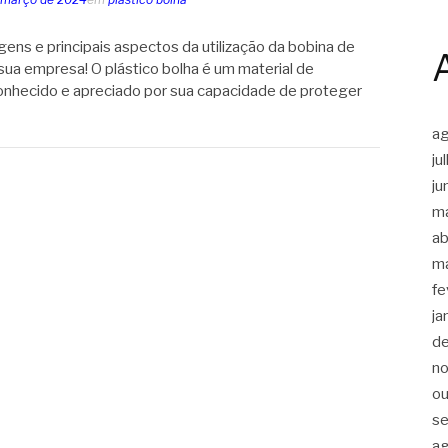
ens e principais aspectos da utilização da bobina de
 sua empresa! O plástico bolha é um material de
hecido e apreciado por sua capacidade de proteger
a
ju
ju
m
ab
m
fe
ja
d
n
ou
s
a