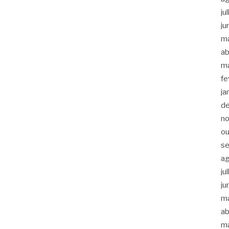
ju
ju
m
ab
m
fe
ja
d
n
ou
s
a
ju
ju
m
ab
m