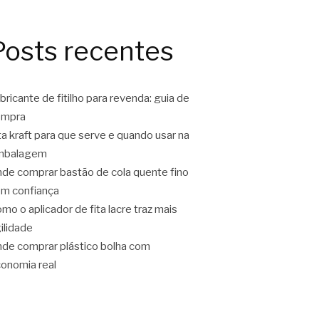
Posts recentes
bricante de fitilho para revenda: guia de
ompra
ta kraft para que serve e quando usar na
mbalagem
de comprar bastão de cola quente fino
m confiança
mo o aplicador de fita lacre traz mais
ilidade
de comprar plástico bolha com
onomia real