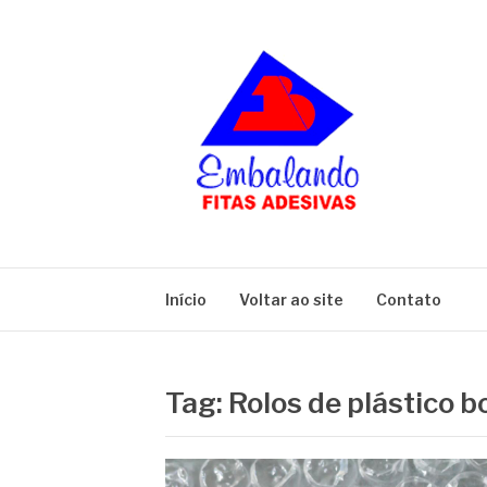
Pular
para
o
conteúdo
BLOG
Embalando
Início
Voltar ao site
Contato
Tag:
Rolos de plástico b