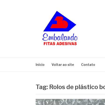
Pular
para
o
conteúdo
BLOG
Embalando
Início
Voltar ao site
Contato
Tag:
Rolos de plástico b