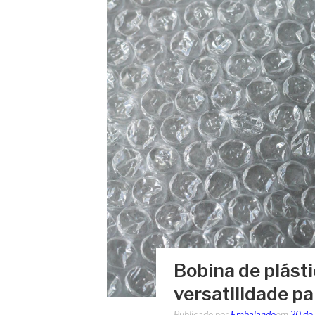
Bobina de plásti
versatilidade pa
Publicado por
Embalando
em
20 de