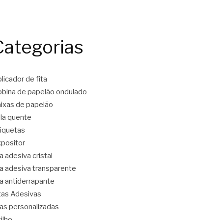
Categorias
licador de fita
bina de papelão ondulado
ixas de papelão
la quente
iquetas
positor
ta adesiva cristal
ta adesiva transparente
ta antiderrapante
tas Adesivas
tas personalizadas
tilho