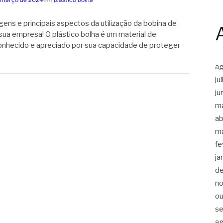
ens e principais aspectos da utilização da bobina de
 sua empresa! O plástico bolha é um material de
hecido e apreciado por sua capacidade de proteger
a
ju
ju
m
ab
m
fe
ja
d
n
ou
s
a