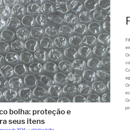
Fi
e
On
co
Co
ag
On
ec
On
pr
co bolha: proteção e
ra seus itens
 março de 2024
em
plástico bolha