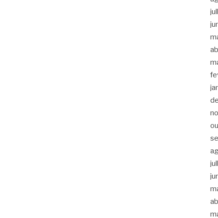
ju
ju
m
ab
m
fe
ja
d
n
ou
s
a
ju
ju
m
ab
m