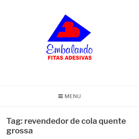
Pular
para
o
conteúdo
BLOG
Embalando
MENU
Tag:
revendedor de cola quente
grossa