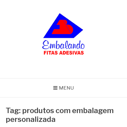
Pular
para
o
conteúdo
BLOG
Embalando
MENU
Tag:
produtos com embalagem
personalizada