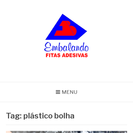
Pular
para
o
conteúdo
BLOG
Embalando
MENU
Tag:
plástico bolha