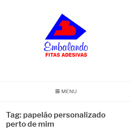
Pular
para
o
conteúdo
BLOG
Embalando
MENU
Tag:
papelão personalizado
perto de mim