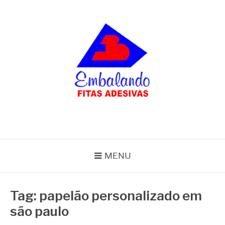
Pular
para
o
conteúdo
BLOG
Embalando
MENU
Tag:
papelão personalizado em
são paulo