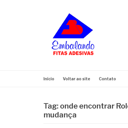
Pular
para
o
conteúdo
BLOG
Embalando
Início
Voltar ao site
Contato
Tag:
onde encontrar Rol
mudança