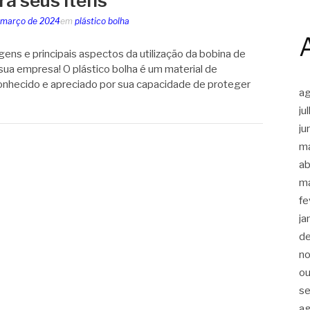
ra seus itens
 março de 2024
em
plástico bolha
ens e principais aspectos da utilização da bobina de
 sua empresa! O plástico bolha é um material de
hecido e apreciado por sua capacidade de proteger
a
ju
ju
m
ab
m
fe
ja
d
n
ou
s
a