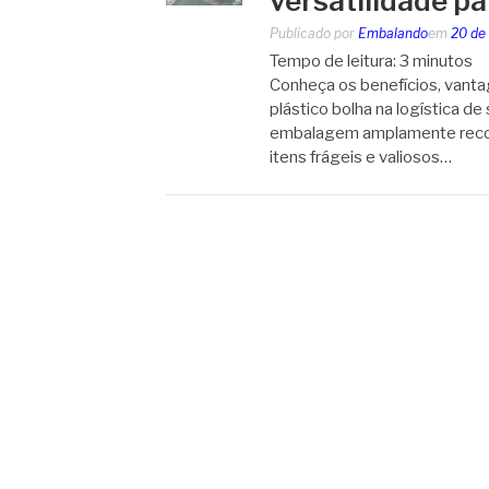
versatilidade pa
Publicado por
Embalando
em
20 de
Tempo de leitura:
3
minutos
Conheça os benefícios, vantag
plástico bolha na logística de
embalagem amplamente recon
itens frágeis e valiosos…