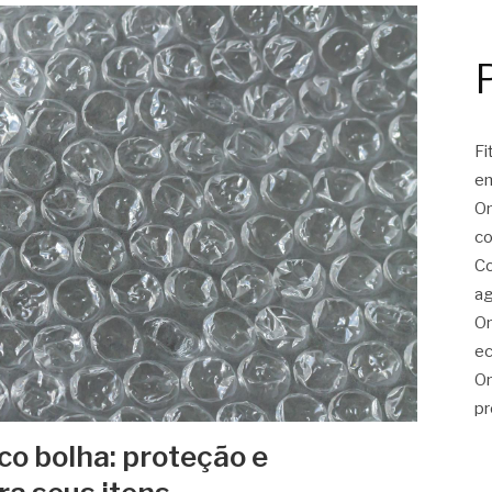
Fi
e
On
co
Co
ag
On
ec
On
pr
co bolha: proteção e