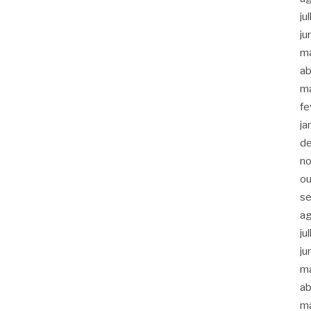
ju
ju
m
ab
m
fe
ja
d
n
ou
s
a
ju
ju
m
ab
m