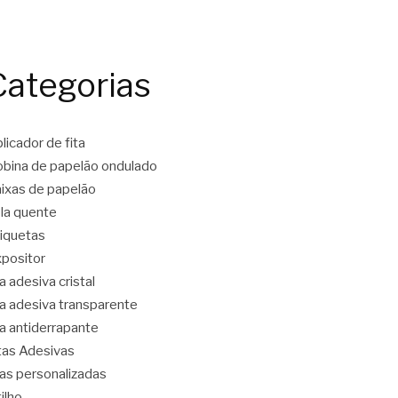
Categorias
licador de fita
bina de papelão ondulado
ixas de papelão
la quente
iquetas
positor
ta adesiva cristal
ta adesiva transparente
ta antiderrapante
tas Adesivas
tas personalizadas
tilho