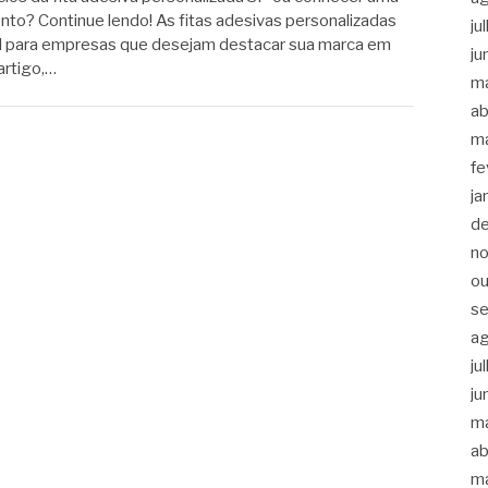
to? Continue lendo! As fitas adesivas personalizadas
ju
l para empresas que desejam destacar sua marca em
ju
artigo,…
m
ab
m
fe
ja
d
n
ou
s
a
ju
ju
m
ab
m