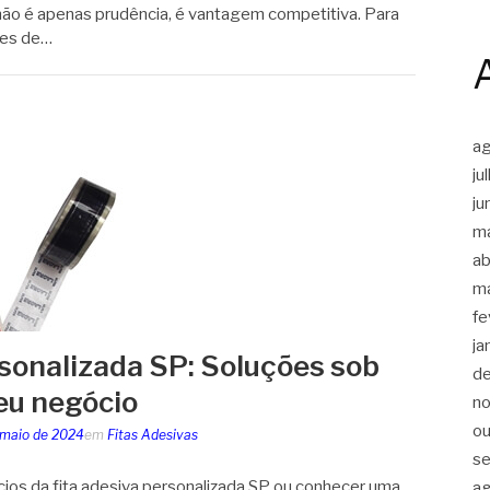
ão é apenas prudência, é vantagem competitiva. Para
res de…
a
ju
ju
m
ab
m
fe
ja
rsonalizada SP: Soluções sob
d
eu negócio
n
ou
 maio de 2024
em
Fitas Adesivas
s
cios da fita adesiva personalizada SP ou conhecer uma
a