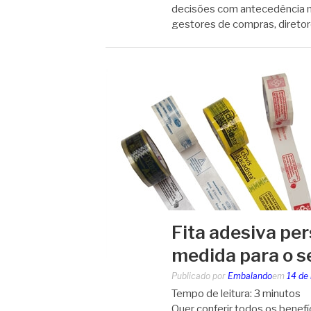
decisões com antecedência n
gestores de compras, direto
Fita adesiva pe
medida para o s
Publicado por
Embalando
em
14 de
Tempo de leitura:
3
minutos
Quer conferir todos os benefí