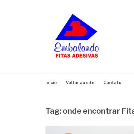
Pular
para
o
conteúdo
BLOG
Embalando
Início
Voltar ao site
Contato
Tag:
onde encontrar Fit