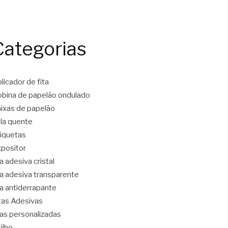
Categorias
licador de fita
bina de papelão ondulado
ixas de papelão
la quente
iquetas
positor
ta adesiva cristal
ta adesiva transparente
ta antiderrapante
tas Adesivas
tas personalizadas
tilho