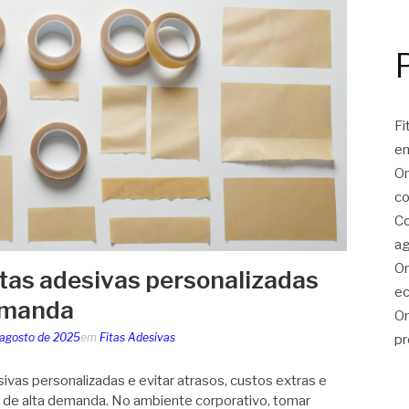
Fi
e
On
co
Co
ag
On
tas adesivas personalizadas
ec
demanda
On
 agosto de 2025
em
Fitas Adesivas
pr
ivas personalizadas e evitar atrasos, custos extras e
 de alta demanda. No ambiente corporativo, tomar