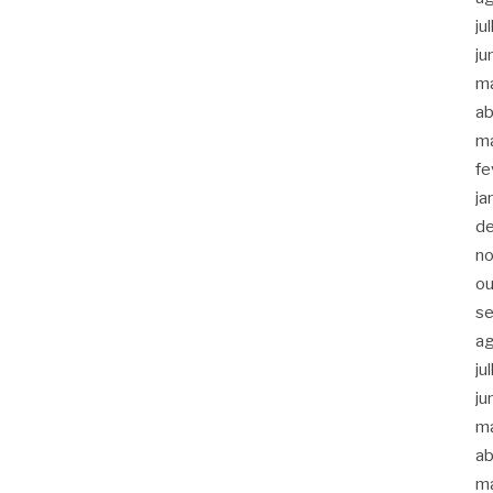
ju
ju
m
ab
m
fe
ja
d
n
ou
s
a
ju
ju
m
ab
m