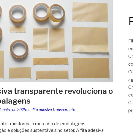
Fi
e
On
co
Co
ag
On
siva transparente revoluciona o
ec
balagens
On
 janeiro de 2025
em
fita adesiva transparente
pr
rente transforma o mercado de embalagens,
ão e soluções sustentáveis no setor. A fita adesiva