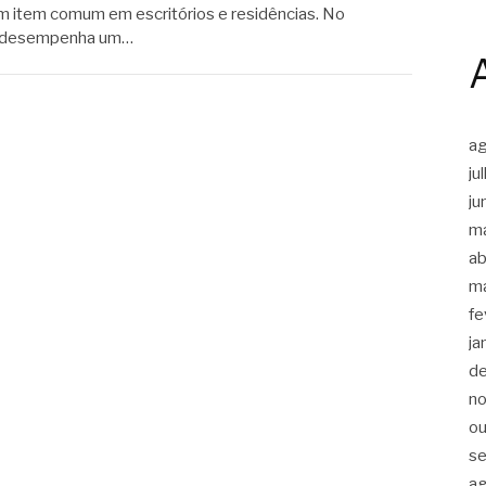
m item comum em escritórios e residências. No
a desempenha um…
a
ju
ju
m
ab
m
fe
ja
d
n
ou
s
a