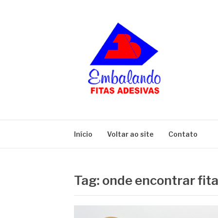
Pular
para
o
conteúdo
BLOG
Embalando
Início
Voltar ao site
Contato
Tag:
onde encontrar fit