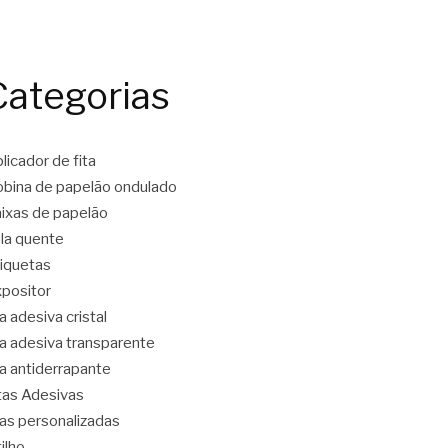
Categorias
licador de fita
bina de papelão ondulado
ixas de papelão
la quente
iquetas
positor
ta adesiva cristal
ta adesiva transparente
ta antiderrapante
tas Adesivas
tas personalizadas
tilho