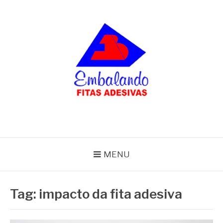
Pular
para
o
conteúdo
BLOG
Embalando
MENU
Tag:
impacto da fita adesiva