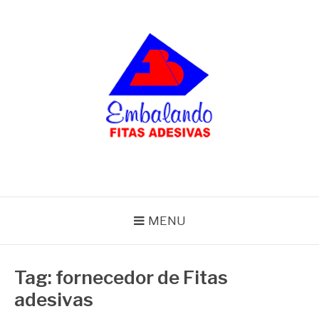
Pular
para
o
conteúdo
BLOG
Embalando
MENU
Tag:
fornecedor de Fitas
adesivas