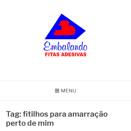
Pular
para
o
conteúdo
BLOG
Embalando
MENU
Tag:
fitilhos para amarração
perto de mim