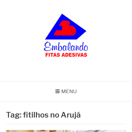
Pular
para
o
conteúdo
BLOG
Embalando
MENU
Tag:
fitilhos no Arujá