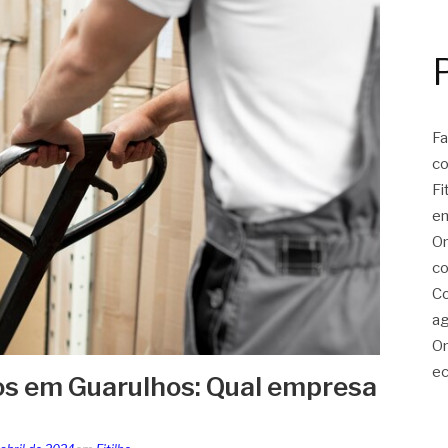
Fa
c
Fi
e
On
co
Co
ag
On
ec
lhos em Guarulhos: Qual empresa