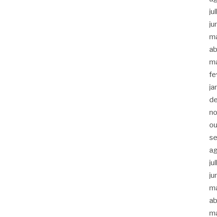
ju
ju
m
ab
m
fe
ja
d
n
ou
s
a
ju
ju
m
ab
m