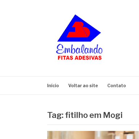
Pular
para
o
conteúdo
BLOG
Embalando
Início
Voltar ao site
Contato
Tag:
fitilho em Mogi