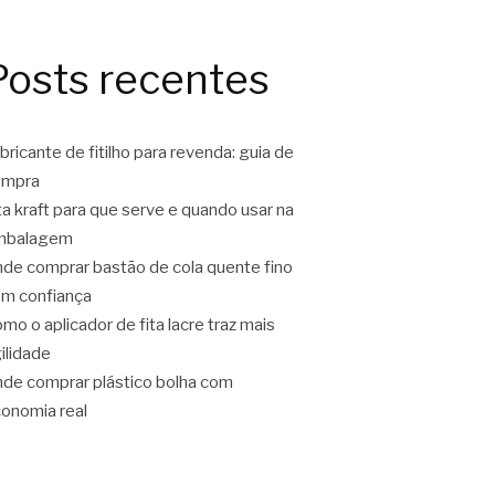
Posts recentes
bricante de fitilho para revenda: guia de
ompra
ta kraft para que serve e quando usar na
mbalagem
de comprar bastão de cola quente fino
m confiança
mo o aplicador de fita lacre traz mais
ilidade
de comprar plástico bolha com
onomia real