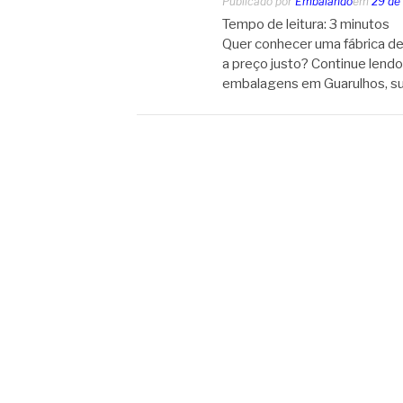
Publicado por
Embalando
em
29 de 
Tempo de leitura:
3
minutos
Quer conhecer uma fábrica de 
a preço justo? Continue lendo
embalagens em Guarulhos, su