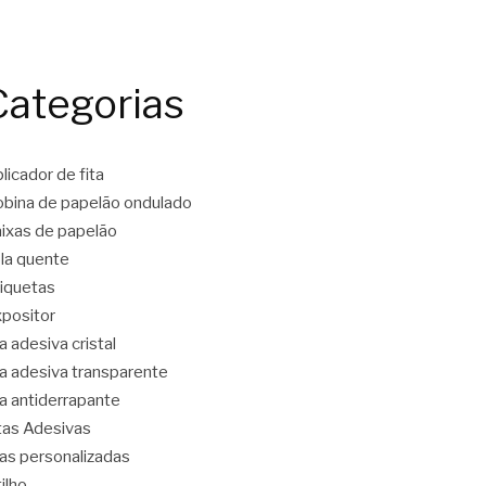
Categorias
licador de fita
bina de papelão ondulado
ixas de papelão
la quente
iquetas
positor
ta adesiva cristal
ta adesiva transparente
ta antiderrapante
tas Adesivas
tas personalizadas
tilho