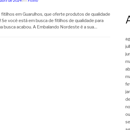
abril de 2024
em
Fitilho
fitilhos em Guarulhos, que oferte produtos de qualidade
! Se você está em busca de fitilhos de qualidade para
a busca acabou. A Embalando Nordeste é a sua…
a
ju
ju
m
ab
m
fe
ja
d
n
ou
s
a