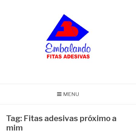
Pular
para
o
conteúdo
BLOG
Embalando
MENU
Tag:
Fitas adesivas próximo a
mim