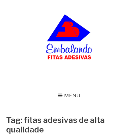
Pular
para
o
conteúdo
BLOG
Embalando
MENU
Tag:
fitas adesivas de alta
qualidade