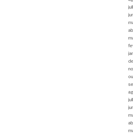
ju
ju
m
ab
m
fe
ja
d
n
ou
s
a
ju
ju
m
ab
m