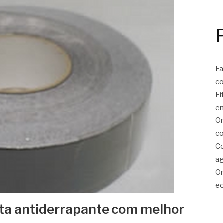
Fa
c
Fi
e
On
co
Co
ag
On
ec
ta antiderrapante com melhor