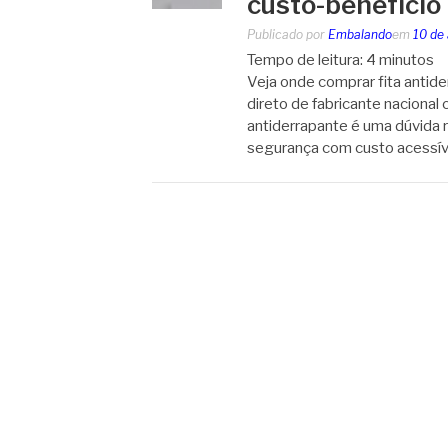
custo-benefício
Publicado por
Embalando
em
10 de 
Tempo de leitura:
4
minutos
Veja onde comprar fita antid
direto de fabricante nacional
antiderrapante é uma dúvida 
segurança com custo acessí