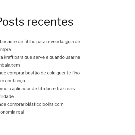
Posts recentes
bricante de fitilho para revenda: guia de
ompra
ta kraft para que serve e quando usar na
mbalagem
de comprar bastão de cola quente fino
m confiança
mo o aplicador de fita lacre traz mais
ilidade
de comprar plástico bolha com
onomia real