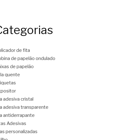
Categorias
licador de fita
bina de papelão ondulado
ixas de papelão
la quente
iquetas
positor
ta adesiva cristal
ta adesiva transparente
ta antiderrapante
tas Adesivas
tas personalizadas
tilho