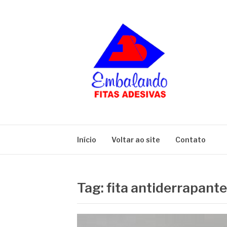
Pular
para
o
conteúdo
BLOG
Embalando
Início
Voltar ao site
Contato
Tag:
fita antiderrapant