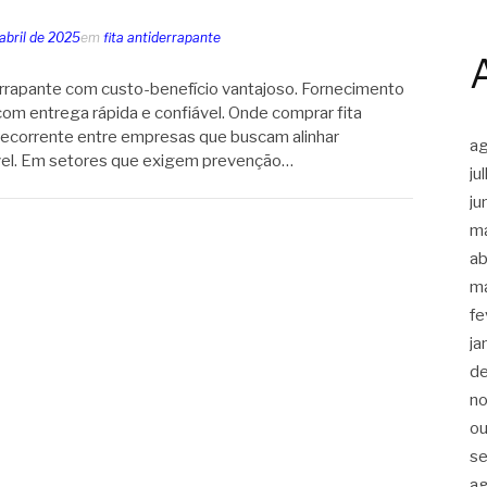
abril de 2025
em
fita antiderrapante
errapante com custo-benefício vantajoso. Fornecimento
 com entrega rápida e confiável. Onde comprar fita
recorrente entre empresas que buscam alinhar
a
vel. Em setores que exigem prevenção…
ju
ju
m
ab
m
fe
ja
d
n
ou
s
a