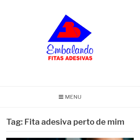
Pular
para
o
conteúdo
BLOG
Embalando
MENU
Tag:
Fita adesiva perto de mim