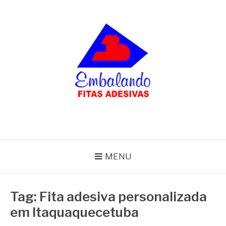
Pular
para
o
conteúdo
BLOG
Embalando
MENU
Tag:
Fita adesiva personalizada
em Itaquaquecetuba