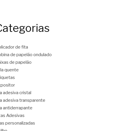
Categorias
licador de fita
bina de papelão ondulado
ixas de papelão
la quente
iquetas
positor
ta adesiva cristal
ta adesiva transparente
ta antiderrapante
tas Adesivas
tas personalizadas
tilho