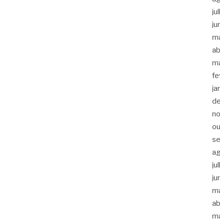
ju
ju
m
ab
m
fe
ja
d
n
ou
s
a
ju
ju
m
ab
m