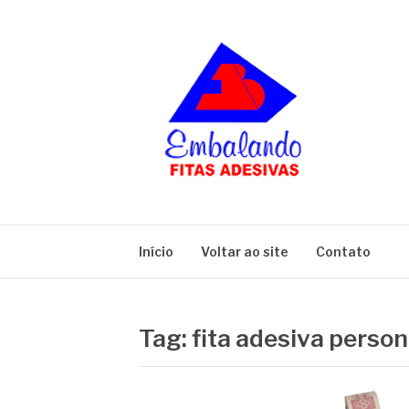
Pular
para
o
conteúdo
BLOG
Embalando
Início
Voltar ao site
Contato
Tag:
fita adesiva perso