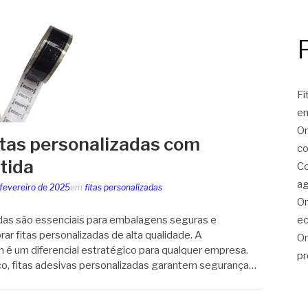
Fi
e
On
tas personalizadas com
co
tida
Co
ag
 fevereiro de 2025
em
fitas personalizadas
On
ec
adas são essenciais para embalagens seguras e
ar fitas personalizadas de alta qualidade. A
On
é um diferencial estratégico para qualquer empresa.
pr
co, fitas adesivas personalizadas garantem segurança…