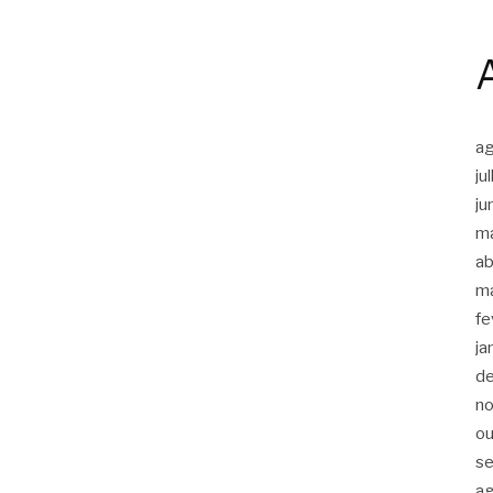
a
ju
ju
m
ab
m
fe
ja
d
n
ou
s
a