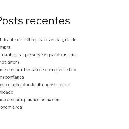
Posts recentes
bricante de fitilho para revenda: guia de
ompra
ta kraft para que serve e quando usar na
mbalagem
de comprar bastão de cola quente fino
m confiança
mo o aplicador de fita lacre traz mais
ilidade
de comprar plástico bolha com
onomia real