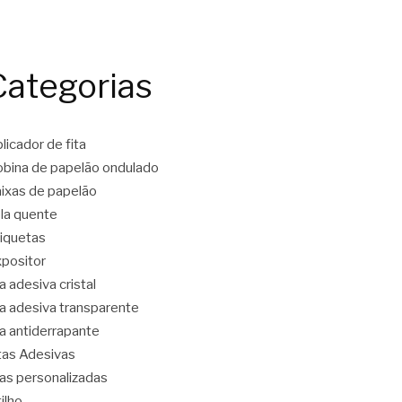
Categorias
licador de fita
bina de papelão ondulado
ixas de papelão
la quente
iquetas
positor
ta adesiva cristal
ta adesiva transparente
ta antiderrapante
tas Adesivas
tas personalizadas
tilho