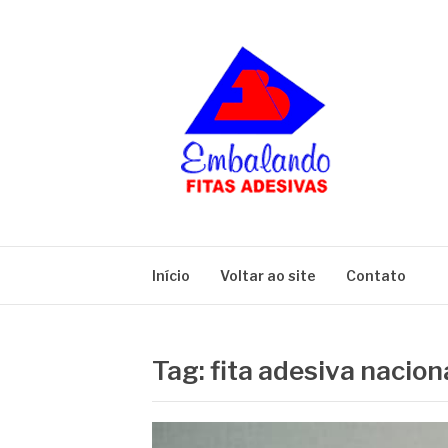
Pular
para
o
conteúdo
BLOG
Embalando
Início
Voltar ao site
Contato
Tag:
fita adesiva nacion