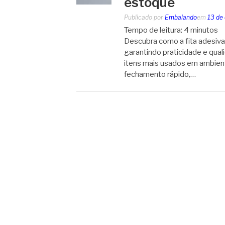
estoque
Publicado por
Embalando
em
13 de
Tempo de leitura:
4
minutos
Descubra como a fita adesiva c
garantindo praticidade e qual
itens mais usados em ambien
fechamento rápido,…