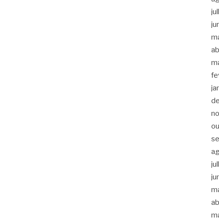
ju
ju
m
ab
m
fe
ja
d
n
ou
s
a
ju
ju
m
ab
m