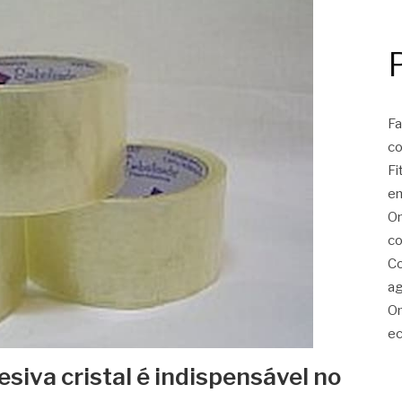
Fa
c
Fi
e
On
co
Co
ag
On
ec
desiva cristal é indispensável no