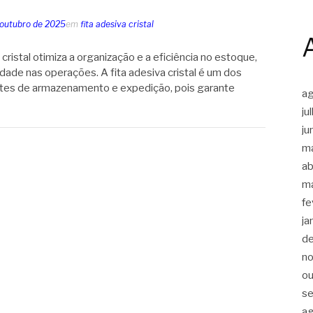
 outubro de 2025
em
fita adesiva cristal
ristal otimiza a organização e a eficiência no estoque,
idade nas operações. A fita adesiva cristal é um dos
tes de armazenamento e expedição, pois garante
a
ju
ju
m
ab
m
fe
ja
d
n
ou
s
a