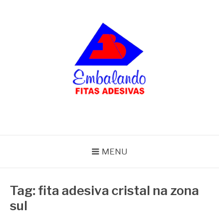
Pular
para
o
conteúdo
BLOG
Embalando
MENU
Tag:
fita adesiva cristal na zona
sul