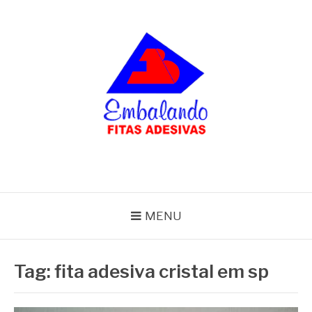
Pular
para
o
conteúdo
BLOG
Embalando
MENU
Tag:
fita adesiva cristal em sp