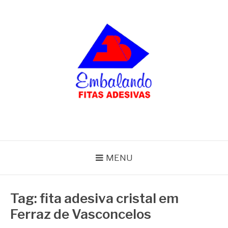
Pular
para
o
conteúdo
BLOG
Embalando
MENU
Tag:
fita adesiva cristal em
Ferraz de Vasconcelos