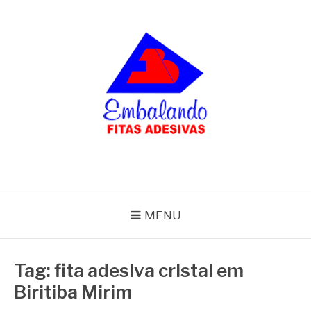
Pular
para
o
conteúdo
BLOG
Embalando
MENU
Tag:
fita adesiva cristal em
Biritiba Mirim