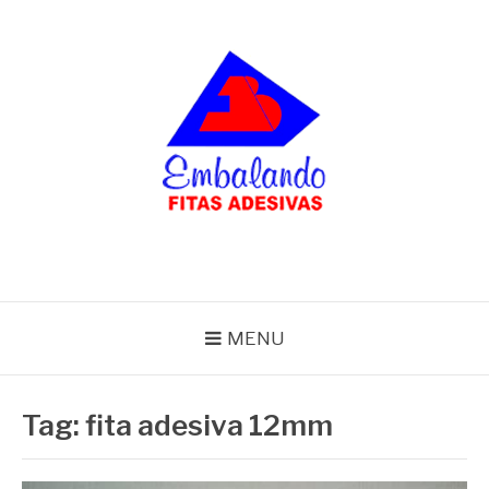
Pular
para
o
conteúdo
BLOG
Embalando
MENU
Tag:
fita adesiva 12mm