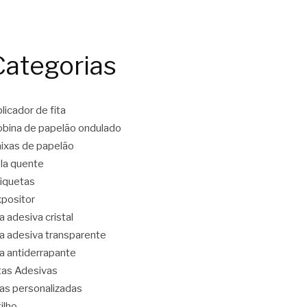
Categorias
licador de fita
bina de papelão ondulado
ixas de papelão
la quente
iquetas
positor
ta adesiva cristal
ta adesiva transparente
ta antiderrapante
tas Adesivas
tas personalizadas
tilho