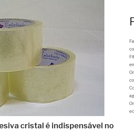
Fa
c
Fi
e
On
co
Co
ag
On
ec
desiva cristal é indispensável no