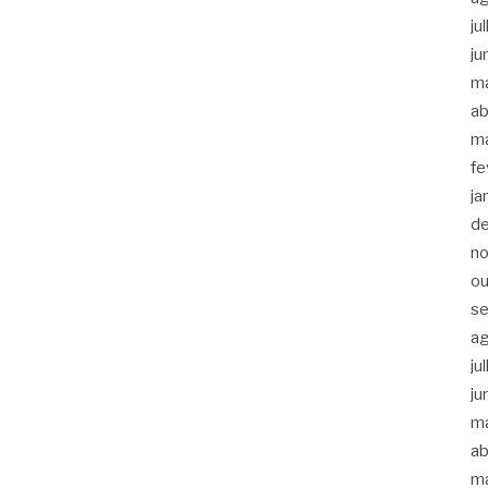
ju
ju
m
ab
m
fe
ja
d
n
ou
s
a
ju
ju
m
ab
m