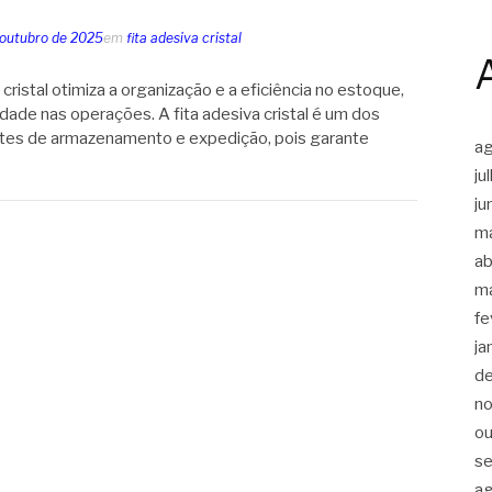
 outubro de 2025
em
fita adesiva cristal
ristal otimiza a organização e a eficiência no estoque,
idade nas operações. A fita adesiva cristal é um dos
tes de armazenamento e expedição, pois garante
a
ju
ju
m
ab
m
fe
ja
d
n
ou
s
a