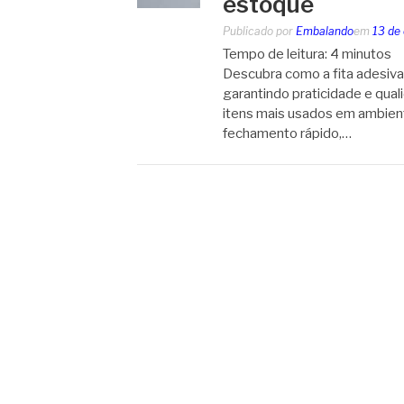
estoque
Publicado por
Embalando
em
13 de
Tempo de leitura:
4
minutos
Descubra como a fita adesiva c
garantindo praticidade e qual
itens mais usados em ambien
fechamento rápido,…