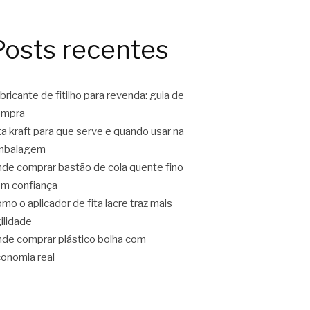
Posts recentes
bricante de fitilho para revenda: guia de
ompra
ta kraft para que serve e quando usar na
mbalagem
de comprar bastão de cola quente fino
m confiança
mo o aplicador de fita lacre traz mais
ilidade
de comprar plástico bolha com
onomia real