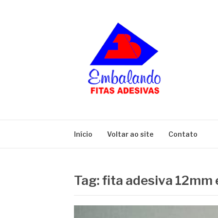
Pular
para
o
conteúdo
BLOG
Embalando
Início
Voltar ao site
Contato
Tag:
fita adesiva 12mm