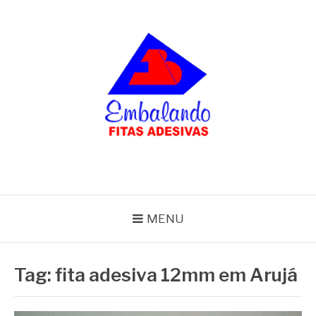
Pular
para
o
conteúdo
BLOG
Embalando
MENU
Tag:
fita adesiva 12mm em Arujá