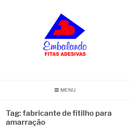
Pular
para
o
conteúdo
BLOG
Embalando
MENU
Tag:
fabricante de fitilho para
amarração