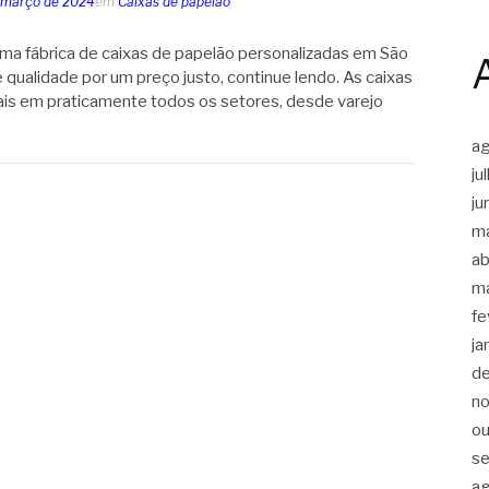
 março de 2024
em
Caixas de papelão
ma fábrica de caixas de papelão personalizadas em São
 qualidade por um preço justo, continue lendo. As caixas
ais em praticamente todos os setores, desde varejo
a
ju
ju
m
ab
m
fe
ja
d
n
ou
s
a