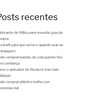
Posts recentes
bricante de fitilho para revenda: guia de
ompra
ta kraft para que serve e quando usar na
mbalagem
de comprar bastão de cola quente fino
m confiança
mo o aplicador de fita lacre traz mais
ilidade
de comprar plástico bolha com
onomia real