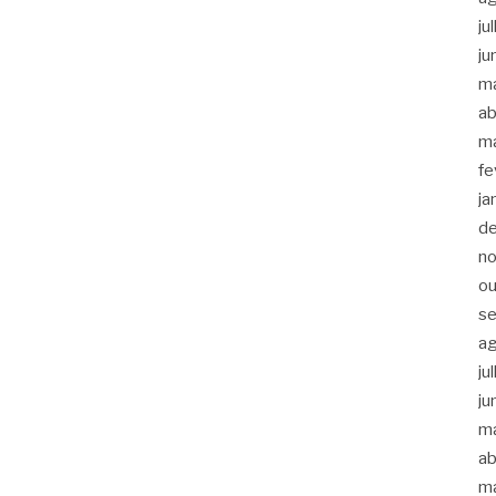
ju
ju
m
ab
m
fe
ja
d
n
ou
s
a
ju
ju
m
ab
m