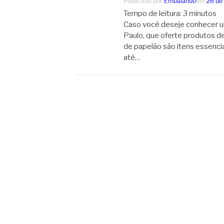
Publicado por
Embalando
em
26 de
Tempo de leitura:
3
minutos
Caso você deseje conhecer u
Paulo, que oferte produtos de
de papelão são itens essenci
até…