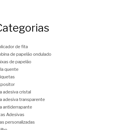
Categorias
licador de fita
bina de papelão ondulado
ixas de papelão
la quente
iquetas
positor
ta adesiva cristal
ta adesiva transparente
ta antiderrapante
tas Adesivas
tas personalizadas
tilho