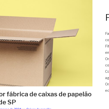
Fa
c
Fi
e
On
co
Co
ag
On
ec
r fábrica de caixas de papelão
de SP