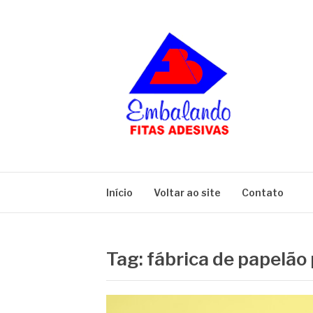
Pular
para
o
conteúdo
BLOG
Embalando
Início
Voltar ao site
Contato
Tag:
fábrica de papelão