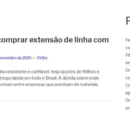
omprar extensão de linha com
Fa
c
Fi
 novembro de 2025
em
Fitilho
e
On
a resistente e confiável. Veja opções de fitilhos e
co
trega rápida em todo o Brasil. A dúvida sobre onde
 comum entre empresas que precisam de materiais
Co
ag
On
ec