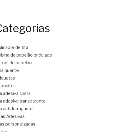
Categorias
licador de fita
bina de papelão ondulado
ixas de papelão
la quente
iquetas
positor
ta adesiva cristal
ta adesiva transparente
ta antiderrapante
tas Adesivas
tas personalizadas
tilho