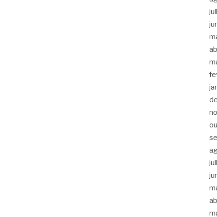
ju
ju
m
ab
m
fe
ja
d
n
ou
s
a
ju
ju
m
ab
m