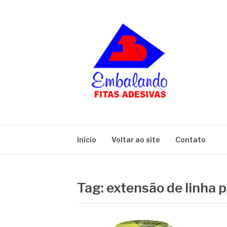
Pular
para
o
conteúdo
BLOG
Embalando
Início
Voltar ao site
Contato
Tag:
extensão de linha 