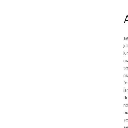
a
ju
ju
m
ab
m
fe
ja
d
n
ou
s
a