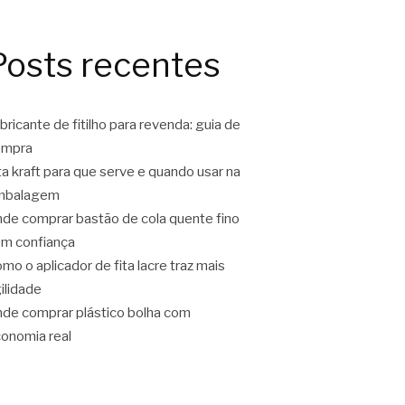
Posts recentes
bricante de fitilho para revenda: guia de
ompra
ta kraft para que serve e quando usar na
mbalagem
de comprar bastão de cola quente fino
m confiança
mo o aplicador de fita lacre traz mais
ilidade
de comprar plástico bolha com
onomia real