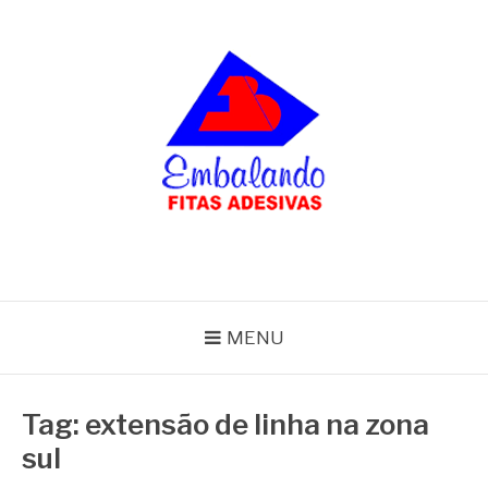
Pular
para
o
conteúdo
BLOG
Embalando
MENU
Tag:
extensão de linha na zona
sul