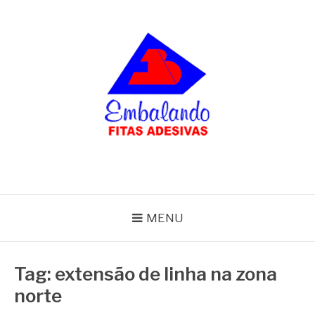
Pular
para
o
conteúdo
BLOG
Embalando
MENU
Tag:
extensão de linha na zona
norte