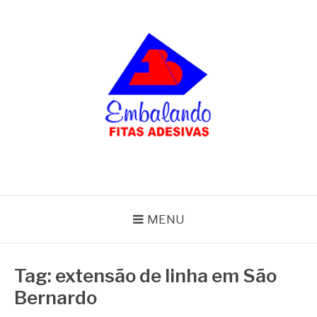
Pular
para
o
conteúdo
BLOG
Embalando
MENU
Tag:
extensão de linha em São
Bernardo