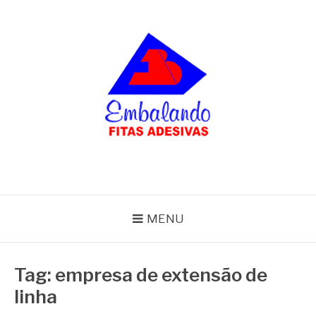
Pular
para
o
conteúdo
BLOG
Embalando
MENU
Tag:
empresa de extensão de
linha