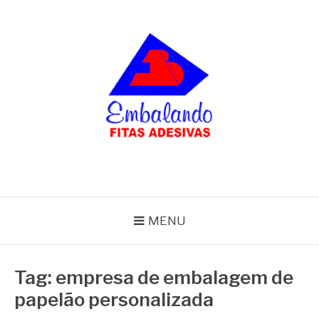
Pular
para
o
conteúdo
BLOG
Embalando
MENU
Tag:
empresa de embalagem de
papelão personalizada